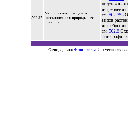
видов живот
истребления 
Мероприятия по защите и
см.
502.753
О
502.37
восстановлению природы и ее
видов растен
объектов
истребления 
см.
502.8
Охр
этнографиче
Сгенерировано
Флэнг-системой
из метаописания