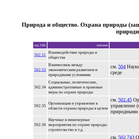
Природа и общество. Охрана природы (з
природн
код УДК
описание
Взаимодействие природы и
502.31
общества
Взаимосвязь между
см.
504
Науки
502.33
экономическим развитием и
среде
природными условиями
Cоциальные, политические,
502.34
административные и правовые
меры по охране природы
см.
502.45
Ор
Организация и управление в
управление 
502.35
области охраны природы в целом
природными 
Научные и инженерные
502.36
мероприятия по охране природы:
cтроительство и т.д.
см.
502.743
О