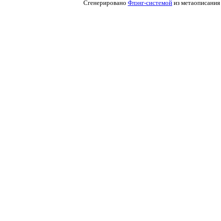
Сгенерировано
Флэнг-системой
из метаописания