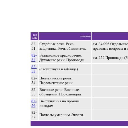
код
описание
УДК
82-
Судебные речи. Речь
см. 34.096 Отдельны
51
защитника. Речь обвинителя.
правовые вопросы и 
82-
Религиозное красноречие.
см. 252 Проповеди (Р
52
Духовные речи. Проповеди
82-
(отсутствует в таблице)
53
82-
Политические речи.
54
Парламентские речи
82-
Военные речи. Военные
55
обращения. Прокламации
82-
Выступления по прочим
56
поводам
82-
Похвалы умершим. Эклоги
57