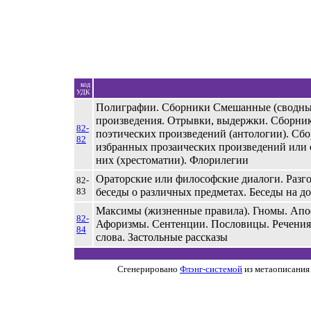
код
УДК
Полиграфии. Сборники Смешанные (сводны
произведения. Отрывки, выдержки. Сборни
82-
поэтических произведений (антологии). Сб
82
избранных прозаических произведений или 
них (хрестоматии). Флорилегии
Ораторские или философские диалоги. Разг
82-
83
беседы о различных предметах. Беседы на до
Максимы (жизненные правила). Гномы. Ап
82-
Афоризмы. Сентенции. Пословицы. Речения
84
слова. Застольные рассказы
Сгенерировано
Флэнг-системой
из метаописания