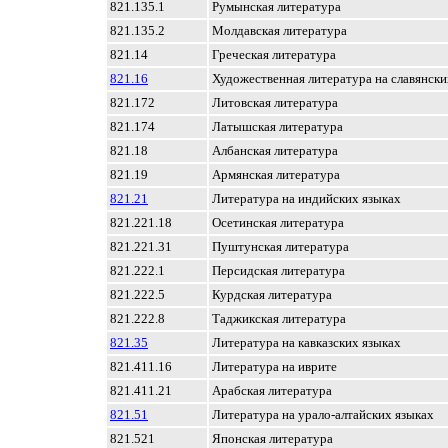
821.135.1
Румынская литература
821.135.2
Молдавская литература
821.14
Греческая литература
821.16
Художественная литература на славянски
821.172
Литовская литература
821.174
Латышская литература
821.18
Албанская литература
821.19
Армянская литература
821.21
Литература на индийских языках
821.221.18
Осетинская литература
821.221.31
Пуштунская литература
821.222.1
Персидская литература
821.222.5
Курдская литература
821.222.8
Таджикская литература
821.35
Литература на кавказских языках
821.411.16
Литература на иврите
821.411.21
Арабская литература
821.51
Литература на урало-алтайских языках
821.521
Японская литература