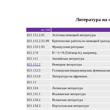
Литература на 
код УДК
821.112.2.01
Эстетика немецкой литературы
821.112.2-21.09
Критические работы по немецкой трагед
821.133.1.05
Французская риторика
821.1/.9
$= =1/=9 (Таблица Ic), например,
821.111
Английская литература
821.112.2
Немецкая литература
821.112.5
Голландская (нидерландская, фламандска
821.112.6
Литература на африкаанс
821.11
821.124
Латинская литература
821.131.1
Итальянская литература
821.134.2
Испанская литература
821.134.3
Португальская литература