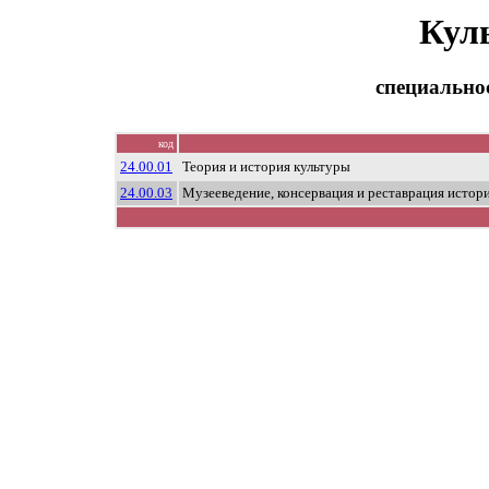
Кул
специально
код
24.00.01
Теория и история культуры
24.00.03
Музееведение, консервация и реставрация истор