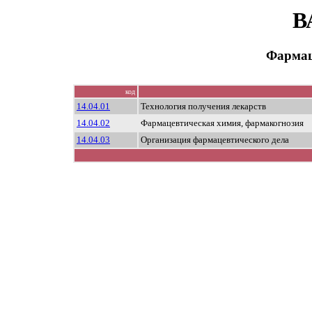
В
Фармац
код
14.04.01
Технология получения лекарств
14.04.02
Фармацевтическая химия, фармакогнозия
14.04.03
Организация фармацевтического дела