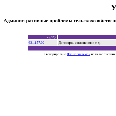
У
Административные проблемы сельскохозяйствен
код УДК
631.157.02
Договоры, соглашения и т. д.
Сгенерировано
Флэнг-системой
из метаописания