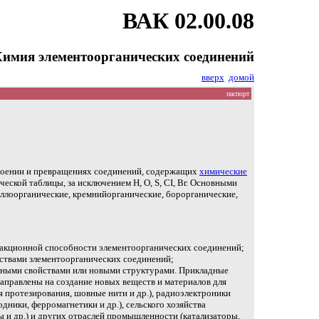
ВАК 02.00.08
имия элементоорганических соединений
вверх
домой
паспорт
троении и превращениях соединений, содержащих
химические
ческой таблицы, за исключением Н, О, S, СI, Вг. Основными
ллоорганические, кремнийорганические, борорганические,
реакционной способности элементоорганических соединений;
йствами злементоорганических соединений;
жными свойствами или новыми структурами. Прикладные
аправлены на создание новых веществ и материалов для
 протезирования, шовные нити и др.), радиоэлектроники
дники, ферромагнетики и др.), сельского хозяйства
ы и др.) и других отраслей промышленности (катализаторы,