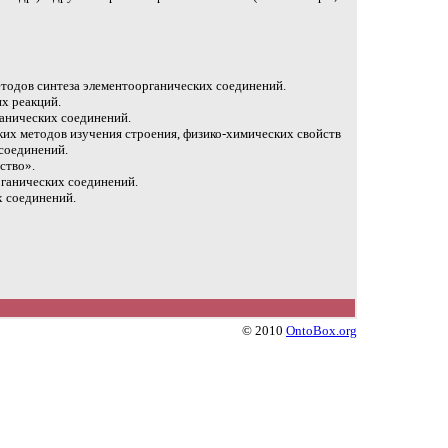
тодов синтеза элементоорганических соединений.
х реакций.
ганических соединений.
их методов изучения строения, физико-химических свойств
соединений.
ство».
ганических соединений.
х соединений.
© 2010
OntoBox.org