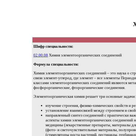
Х
Шифр специальности:
02.00.08
Химия элементоорганических соединений
Формула специальности:
Химия элементоорганических соединений – это наука о с
связи элемент-углерод, где элемент – все элементы Периоди
классами элементоорганических соединений являются мета
фосфорорганические, фторорганические соединения.
Элементоорганическая химия решает три основные задачи:
изучение строения, физико-химических свойств и 
установление взаимосвязей между строением и сво
направленный синтез соединений с практически ва
аспекты химии элементоорганических соединений н
медицины (лекарственные препараты, материалы для
(фото- и светочувствительные материалы, полупрово
(стимуляторы роста растений, пестициды, гербицид