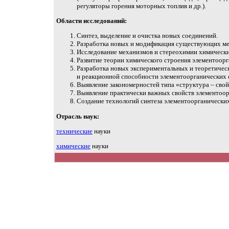
регуляторы горения моторных топлив и др.).
Области исследований:
Синтез, выделение и очистка новых соединений.
Разработка новых и модификация существующих ме
Исследование механизмов и стереохимии химически
Развитие теории химического строения элементоор
Разработка новых экспериментальных и теоретическ
и реакционной способности элементоорганических 
Выявление закономерностей типа «структура – свой
Выявление практически важных свойств элементоор
Создание технологий синтеза элементоорганически
Отрасль наук:
технические
науки
химические
науки