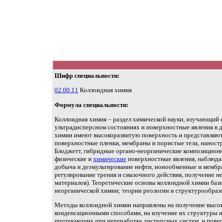
Шифр специальности:
02.00.11
Коллоидная химия
Формула специальности:
Коллоидная химия – раздел химической науки, изучающий 
ультрадисперсном состояниях и поверхностные явления в 
химии имеют высокоразвитую поверхность и представляют 
поверхностные пленки, мембраны и пористые тела, нанос
Блоджетт, гибридные органо-неорганические композиционн
физические и
химические
поверхностные явления, наблюда
добыча и деэмульгирование нефти, ионообменные и мембра
регулирование трения и смазочного действия, получение
материалов). Теоретические основы коллоидной химии бази
неорганической химии; теории реологии и структурообраз
Методы коллоидной химии направлены на получение высо
конденсационными способами, на изучение их структуры и
протекающих при переработке дисперсных систем, и пове