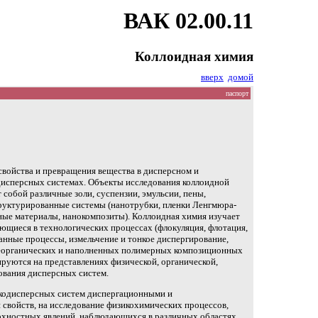
ВАК 02.00.11
Коллоидная химия
вверх
домой
паспорт
свойства и превращения вещества в дисперсном и
дисперсных системах. Объекты исследования коллоидной
собой различные золи, суспензии, эмульсии, пены,
труктурированные системы (нанотрубки, пленки Ленгмюра-
ые материалы, нанокомпозиты). Коллоидная химия изучает
ющиеся в технологических процессах (флокуляция, флотация,
нные процессы, измельчение и тонкое диспергирование,
 неорганических и наполненных полимерных композиционных
руются на представлениях физической, органической,
ования дисперсных систем.
кодисперсных систем диспергационными и
 свойств, на исследование физикохимических процессов,
рхностных явлений, наблюдающихся в различных областях