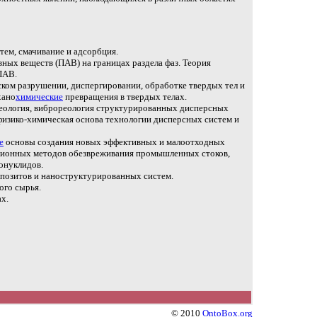
ем, смачивание и адсорбция.
ных веществ (ПАВ) на границах раздела фаз. Теория
ПАВ.
ом разрушении, диспергировании, обработке твердых тел и
хано
химические
превращения в твердых телах.
еология, виброреология структурированных дисперсных
физико-химическая основа технологии дисперсных систем и
е
основы создания новых эффективных и малоотходных
ционных методов обезвреживания промышленных стоков,
ионуклидов.
позитов и наноструктурированных систем.
ого сырья.
х.
© 2010
OntoBox.org