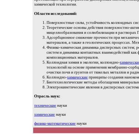
химической технологии.
Области исследований:
Поверхностные силы, устойчивость коллоидных сист
Теоретические основы действия поверхностно-актив
мицеллообразования и солюбилизации в растворах 
Адсорбционное снижение прочности при механическ
материалов, а также в геологических процессах. Ме
Физико-химическая динамика дисперсных систем; р
систем и динамика контактных взаимодействий как 
композиционных материалов.
Коллоидная химия в экологии, коллоидно-
химически
технологий на основе применения мембранно-сорб
очистки почв и грунтов от тяжелых металлов и рад
Коллоидно-
химические
принципы создания наноком
Биотехнологические методы обогащения минеральн
Электрокинетические явления в дисперсных система
Отрасль наук:
технические
науки
химические
науки
физико-математические
науки