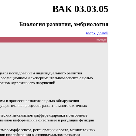
ВАК 03.03.05
Биология развития, эмбриология
вверх
домой
паспорт
щаяся исследованием индивидуального развития
-эволюционном и экспериментальном аспекте с целью
 основ коррекции его нарушений.
ма в процессе развития с целью обнаружения
существления процессов развития многоклеточных
ческих механизмов дифференцировки в онтогенезе.
венной информации в онтогенезе и регуляции функции
змов морфогенеза, регенерации и роста, межклеточных
ции пролиферации в индивидуальном развитии.