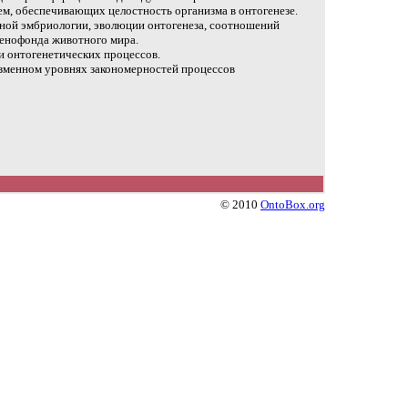
м, обеспечивающих целостность организма в онтогенезе.
ной эмбриологии, эволюции онтогенеза, соотношений
генофонда животного мира.
и онтогенетических процессов.
изменном уровнях закономерностей процессов
© 2010
OntoBox.org