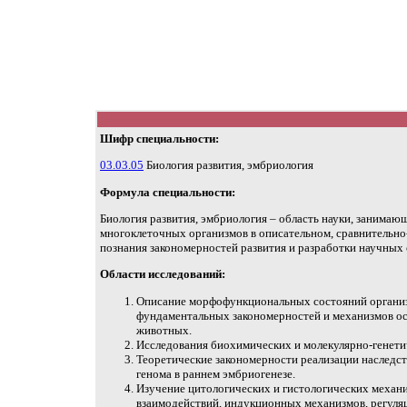
Шифр специальности:
03.03.05
Биология развития, эмбриология
Формула специальности:
Биология развития, эмбриология – область науки, занимаю
многоклеточных организмов в описательном, сравнительно
познания закономерностей развития и разработки научных
Области исследований:
Описание морфофункциональных состояний организ
фундаментальных закономерностей и механизмов о
животных.
Исследования биохимических и молекулярно-генети
Теоретические закономерности реализации наследст
генома в раннем эмбриогенезе.
Изучение цитологических и гистологических механи
взаимодействий, индукционных механизмов, регуля