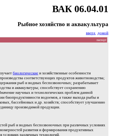
ВАК 06.04.01
Рыбное хозяйство и аквакультура
вверх
домой
паспорт
 изучает
биологические
и хозяйственные особенности
я производства соответствующих продуктов животноводства;
одержания рыб и водных беспозвоночных; разрабатывает
одства и аквакультуры; способствует сохранению
Значение научных и технологических проблем данной
ении биопродуктивности водоемов, а также выхода рыбы и
овых, бассейновых и др. хозяйств; способствует улучшению
а единицу производимой продукции.
стей рыб и водных беспозвоночных при различных условиях
ономерностей развития и формирования продуктивных
 в условиях различных технологий.