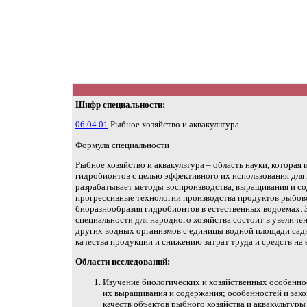
Шифр специальности:
06.04.01
Рыбное хозяйство и аквакультура
Формула специальности
Рыбное хозяйство и аквакультура – область науки, которая
гидробионтов с целью эффективного их использования дл
разрабатывает методы воспроизводства, выращивания и с
прогрессивные технологии производства продуктов рыбов
биоразнообразия гидробионтов в естественных водоемах. 
специальности для народного хозяйства состоит в увелич
других водных организмов с единицы водной площади садк
качества продукции и снижению затрат труда и средств н
Области исследований:
Изучение биологических и хозяйственных особенно
их выращивания и содержания; особенностей и зак
качеств объектов рыбного хозяйства и аквакультуры