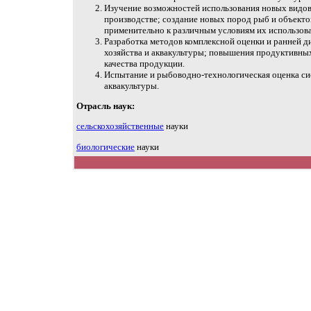
Изучение возможностей использования новых видов
производстве; создание новых пород рыб и объект
применительно к различным условиям их использов
Разработка методов комплексной оценки и ранней д
хозяйства и аквакультуры; повышения продуктивны
качества продукции.
Испытание и рыбоводно-технологическая оценка сис
аквакультуры.
Отрасль наук:
сельскохозяйственные
науки
биологические
науки