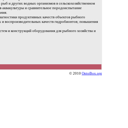
 рыб и других водных организмов в сельскохозяйственном
ов аквакультуры и сравнительное породоиспытание
ания.
иагностики продуктивных качеств объектов рыбного
х и воспроизводительных качеств гидробионтов; повышения
тем и конструкций оборудования для рыбного хозяйства и
© 2010
OntoBox.org